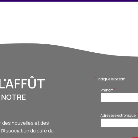
L'AFFÛT
*
indique le besoin
*
Prénom
 NOTRE
*
Adresse électronique
r des nouvelles et des
l'Association du café du