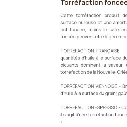
Torréfaction foncé
Cette torréfaction produit d
surface huileuse et une amert
est foncée, moins le café es
foncée peuvent être légèremen
TORRÉFACTION FRANÇAISE - B
quantités d'huile à la surface 
piquants dominent la saveur
torréfaction de la Nouvelle-Orlé
TORRÉFACTION VIENNOISE - Bru
d'huile à la surface du grain; g
TORRÉFACTION ESPRESSO - Con
il s'agit d'une torréfaction foncé
».