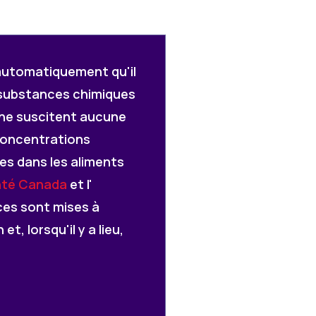
 automatiquement qu'il
s substances chimiques
s ne suscitent aucune
 concentrations
es dans les aliments
té Canada
et l'
ces sont mises à
, lorsqu'il y a lieu,