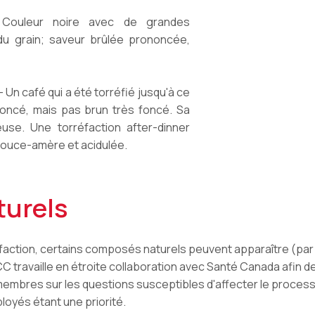
Couleur noire avec de grandes
 du grain; saveur brûlée prononcée,
 café qui a été torréfié jusqu'à ce
foncé, mais pas brun très foncé. Sa
use. Une torréfaction after-dinner
douce-amère et acidulée.
urels
action, certains composés naturels peuvent apparaître (par e
'ACC travaille en étroite collaboration avec Santé Canada afin 
 membres sur les questions susceptibles d'affecter le process
yés étant une priorité.