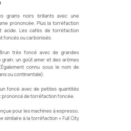
e
es grains noirs brillants avec une
ume prononcée. Plus la torréfaction
t acide. Les cafés de torréfaction
t foncés ou carbonisés.
run très foncé avec de grandes
du grain; un goût amer et des arômes
. (Également connu sous le nom de
ans ou continentale).
n foncé avec de petites quantités
oût prononcé de torréfaction foncée.
çue pour les machines à espresso,
e similaire à la torréfaction « Full City