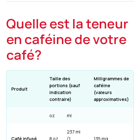
Quelle est la teneur
en caféine de votre
café?
Taille des
Milligrammes de
portions (sauf
caféine
Produit
indication
(valeurs
contraire)
approximatives)
oz
ml
237 ml
Café infusé
8 oz
(1
135 mg