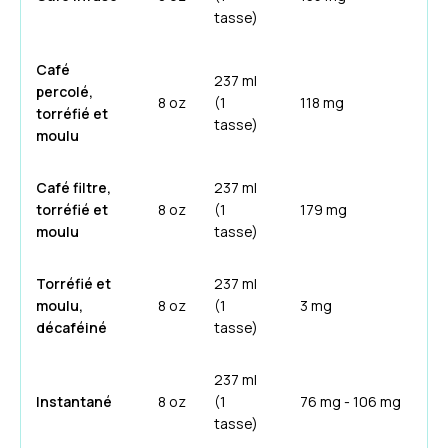
tasse)
Café
237 ml
percolé,
8 oz
(1
118 mg
torréfié et
tasse)
moulu
Café filtre,
237 ml
torréfié et
8 oz
(1
179 mg
moulu
tasse)
Torréfié et
237 ml
moulu,
8 oz
(1
3 mg
décaféiné
tasse)
237 ml
Instantané
8 oz
(1
76 mg - 106 mg
tasse)