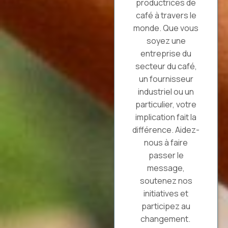
productrices de
café à travers le
monde. Que vous
soyez une
entreprise du
secteur du café,
un fournisseur
industriel ou un
particulier, votre
implication fait la
différence. Aidez-
nous à faire
passer le
message,
soutenez nos
initiatives et
participez au
changement.