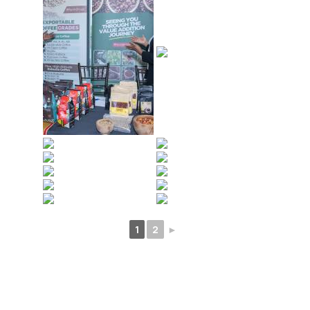
1
2
►