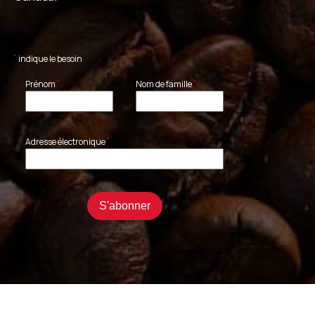
*
indique le besoin
*
*
Prénom
Nom de famille
*
Adresse électronique