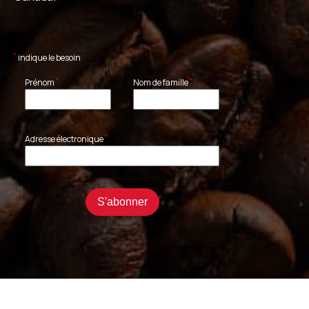
*
indique le besoin
*
*
Prénom
Nom de famille
*
Adresse électronique