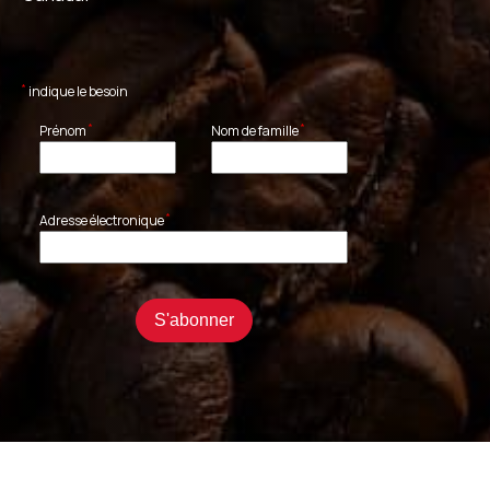
*
indique le besoin
*
*
Prénom
Nom de famille
*
Adresse électronique