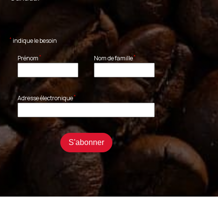
*
indique le besoin
*
*
Prénom
Nom de famille
*
Adresse électronique