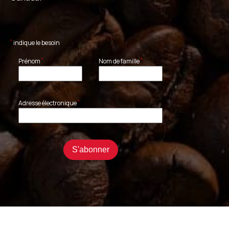
*
indique le besoin
*
*
Prénom
Nom de famille
*
Adresse électronique