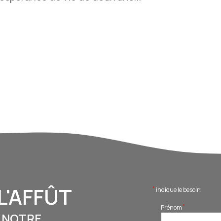
L'AFFÛT
*
indique le besoin
*
Prénom
 NOTRE