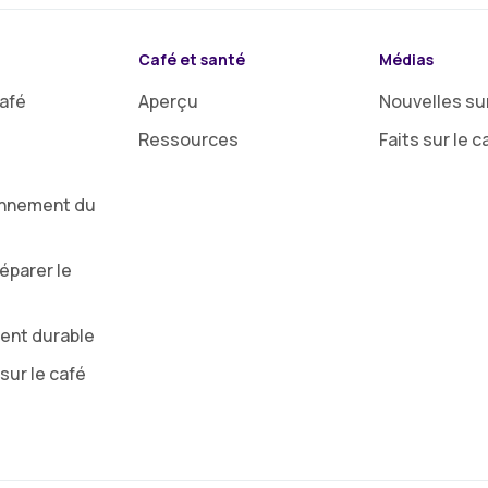
Café et santé
Médias
café
Aperçu
Nouvelles sur
Ressources
Faits sur le c
onnement du
parer le
ent durable
sur le café