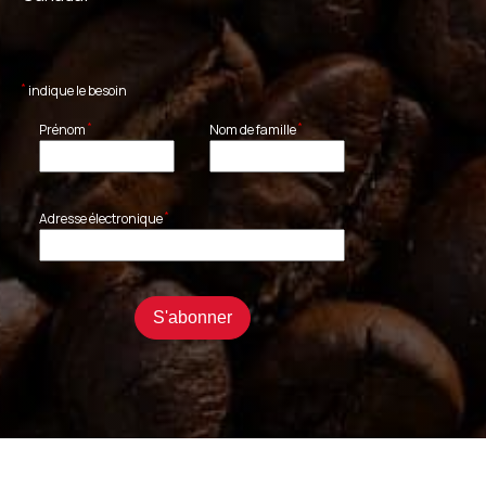
*
indique le besoin
*
*
Prénom
Nom de famille
*
Adresse électronique