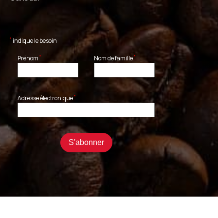
*
indique le besoin
*
*
Prénom
Nom de famille
*
Adresse électronique